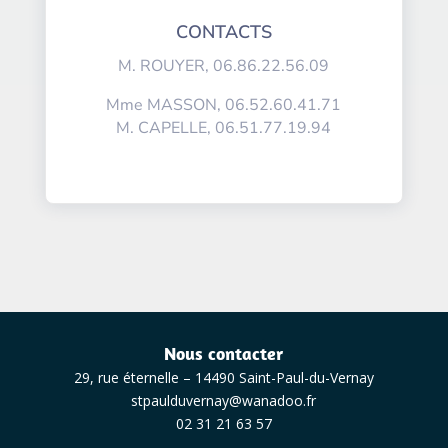
CONTACTS
M. ROUYER, 06.86.22.56.09
Mme MASSON, 06.52.60.41.71
M. CAPELLE, 06.51.77.19.94
Nous contacter
29, rue éternelle – 14490 Saint-Paul-du-Vernay
stpaulduvernay@wanadoo.fr
02 31 21 63 57