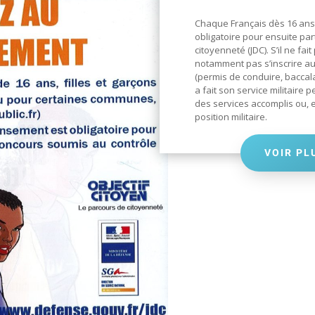
Chaque Français dès 16 ans 
obligatoire pour ensuite par
citoyenneté (JDC). S’il ne fa
notamment pas s’inscrire au
(permis de conduire, baccal
a fait son service militaire p
des services accomplis ou, e
position militaire.
VOIR PL