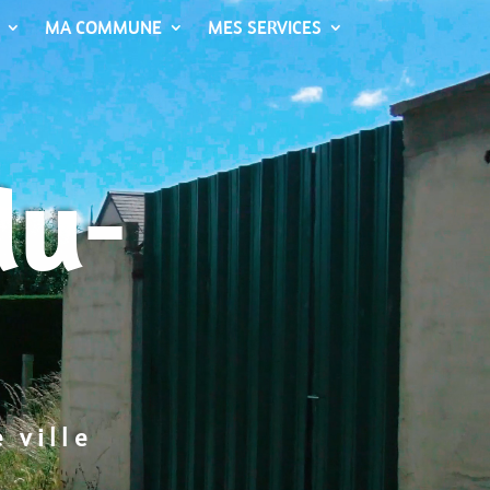
MA COMMUNE
MES SERVICES
du-
 ville