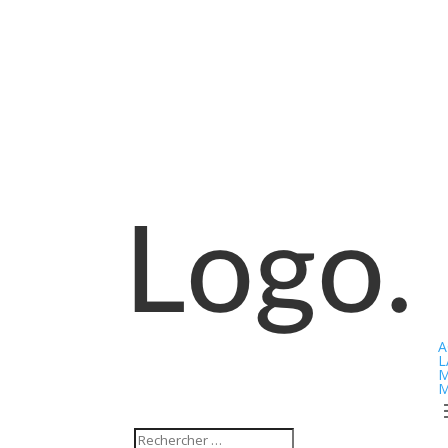
A
L
M