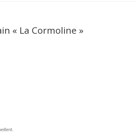
ain « La Cormoline »
illent.